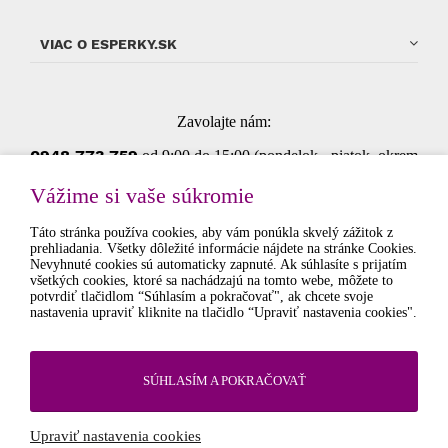
VIAC O ESPERKY.SK
Zavolajte nám:
0948 773 75
9
od 9:00 do 15:00 (pondelok - piatok, okrem
štátnych sviatkov)
Vážime si vaše súkromie
Táto stránka používa cookies, aby vám ponúkla skvelý zážitok z
prehliadania. Všetky dôležité informácie nájdete na stránke Cookies.
Súhlasím so spracovaním osobných údajov pre
Nevyhnuté cookies sú automaticky zapnuté. Ak súhlasíte s prijatím
marketingové účely.
Ochrana osobných údajov
všetkých cookies, ktoré sa nachádzajú na tomto webe, môžete to
potvrdiť tlačidlom “Súhlasím a pokračovať", ak chcete svoje
nastavenia upraviť kliknite na tlačidlo “Upraviť nastavenia cookies".
SÚHLASÍM A POKRAČOVAŤ
© 2026 eSperky.sk Všetky práva vyhradené
Internetový obchod
od
Blueweb s.r.o.
Upraviť nastavenia cookies