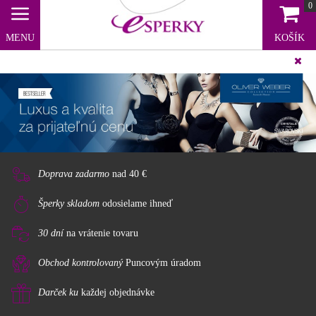
0
MENU
KOŠÍK
Doprava zadarmo nad 40 €
Doprava zadarmo
nad 40 €
Šperky skladom
odosielame ihneď
30 dní
na vrátenie tovaru
Obchod kontrolovaný
Puncovým úradom
Darček ku
každej objednávke