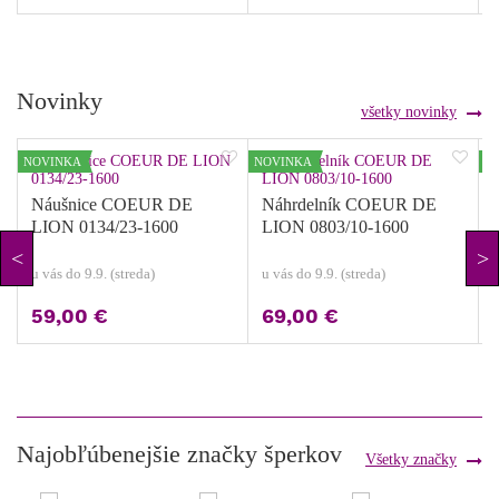
Novinky
všetky novinky
NOVINKA
NOVINKA
N
Náušnice COEUR DE
Náhrdelník COEUR DE
LION 0134/23-1600
LION 0803/10-1600
u vás do 9.9. (streda)
u vás do 9.9. (streda)
u
59,00 €
69,00 €
Najobľúbenejšie značky šperkov
Všetky značky