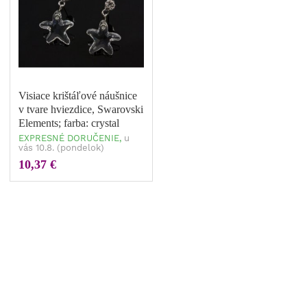
Visiace krištáľové náušnice
v tvare hviezdice, Swarovski
Elements; farba: crystal
EXPRESNÉ DORUČENIE,
u
vás 10.8. (pondelok)
10,37 €