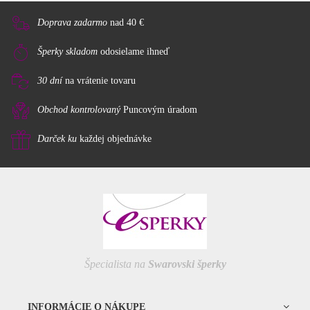
Doprava zadarmo
nad 40 €
Šperky skladom
odosielame ihneď
30 dní
na vrátenie tovaru
Obchod kontrolovaný
Puncovým úradom
Darček ku
každej objednávke
Špecialista na
Swarovski šperky
INFORMÁCIE O NÁKUPE