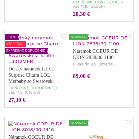
krištáľmi L3010QUE
EXPRESNÉ DORUČENIE,
u
vás 11.8. (utorok)
20,30 €
- 30%
NOVINKA
VÝPREDAJ
Náramok COEUR DE
EXPRESNÉ DORUČENIE
LION 2838/30-1100
u vás do 9.9. (streda)
Detský náramok L.O.L
Surprise Charm LOL
89,00 €
Merbaby so Swarovski
krištáľmi L3012MER
EXPRESNÉ DORUČENIE,
u
vás 11.8. (utorok)
27,30 €
NOVINKA
Náramok COEUR DE