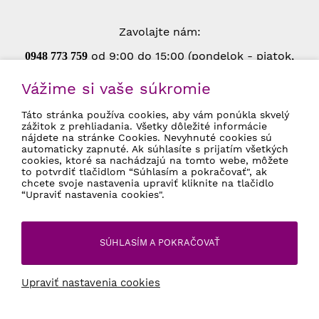
Zavolajte nám:
od 9:00 do 15:00 (pondelok - piatok,
0948 773 75
9
okrem štátnych sviatkov)
Vážime si vaše súkromie
Táto stránka používa cookies, aby vám ponúkla skvelý
zážitok z prehliadania. Všetky dôležité informácie
Súhlasím so spracovaním osobných údajov
nájdete na stránke Cookies. Nevyhnuté cookies sú
pre marketingové účely.
Ochrana osobných
automaticky zapnuté. Ak súhlasíte s prijatím všetkých
údajov
cookies, ktoré sa nachádzajú na tomto webe, môžete
to potvrdiť tlačidlom “Súhlasím a pokračovať", ak
chcete svoje nastavenia upraviť kliknite na tlačidlo
“Upraviť nastavenia cookies".
© 2026 eSperky.sk Všetky práva vyhradené
SÚHLASÍM A POKRAČOVAŤ
Internetový obchod
od
Blueweb s.r.o.
Upraviť nastavenia cookies