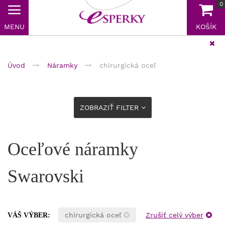
0
MENU
KOŠÍK
Doprava zadarmo nad 40 €
Úvod
Náramky
chirurgická oceľ
ZOBRAZIŤ FILTER
Oceľové náramky
Swarovski
chirurgická oceľ
Zrušiť celý výber
VÁŠ VÝBER: