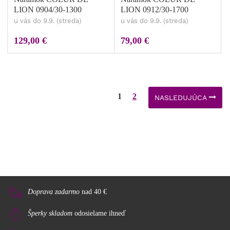
LION 0904/30-1300
LION 0912/30-1700
u vás do 9.9. (streda)
u vás do 9.9. (streda)
129,00 €
79,00 €
1
2
NASLEDUJÚCA
Doprava zadarmo
nad 40 €
Šperky skladom
odosielame ihneď