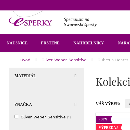
Špecialista na
Swarovski šperky
NÁUŠNICE
PRSTENE
NÁHRDELNÍKY
NÁR
Úvod
Oliver Weber Sensitive
Cubes a Hearts
MATERIÁL
Kolekci
VÁŠ VÝBER:
ZNAČKA
Oliver Weber Sensitive
(1)
- 30%
VÝPREDAJ