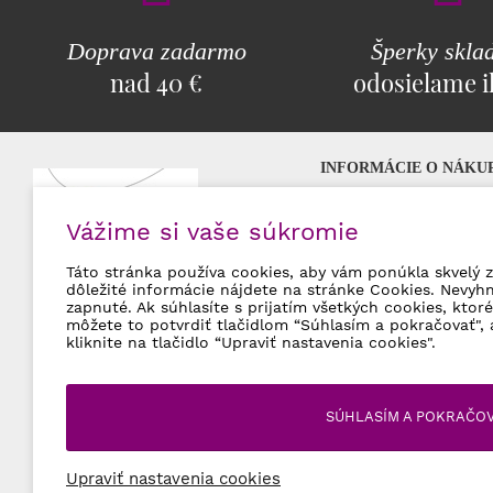
Doprava zadarmo
Šperky skla
nad 40 €
odosielame 
INFORMÁCIE O NÁKU
Najčastejšie otázky (F
Vážime si vaše súkromie
Možnosti platby
Poštovné a doprava
Táto stránka používa cookies, aby vám ponúkla skvelý z
Špecialista na
Swarovski šperky
Obchodné podmienky
dôležité informácie nájdete na stránke Cookies. Nevyh
zapnuté. Ak súhlasíte s prijatím všetkých cookies, kto
Vrátenie tovaru a rek
môžete to potvrdiť tlačidlom “Súhlasím a pokračovať", 
Ochrana osobných úd
kliknite na tlačidlo “Upraviť nastavenia cookies".
SÚHLASÍM A POKRAČO
Upraviť nastavenia cookies
© 2026 eSperky.sk Všetky práva vyhradené