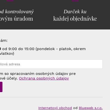
d kontrolovaný
Darček ku
ovým úradom
každej objednávke
nám:
od 9:00 do 15:00 (pondelok - piatok, okrem
9
viatkov)
m so spracovaním osobných údajov pre
ové účely.
Ochrana osobných údajov
Internetový obchod
od
Blueweb s.r.o.