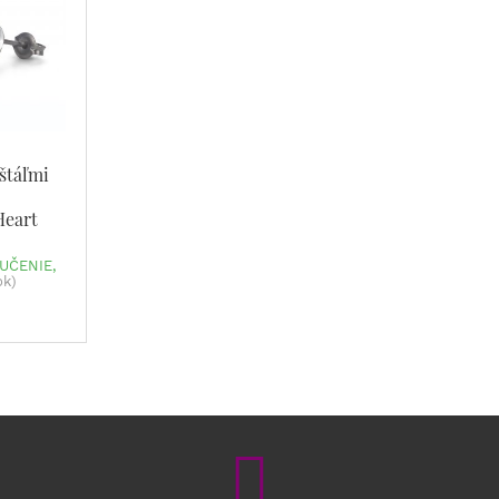
štáľmi
Heart
UČENIE,
ok)