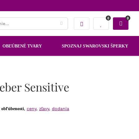
0
0
OBĽÚBENÉ TVARY
SPOZNAJ SWAROVSKI ŠPERKY
eber Sensitive
:
,
ceny
,
zľavy
,
dodania
obľúbenosti