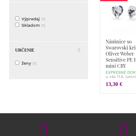
Výpredaj
(1)
Skladom
(1)
Náušnice so
Swarovski kri
URČENIE
Oliver Weber
Sensitive PE 
ženy
(1)
mini CRY
EXPRESNÉ DOR
u vás 11.8. (utor
13,30 €