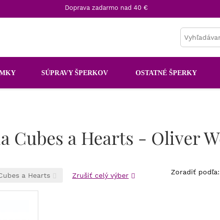
Doprava zadarmo nad 40 €
AMKY
SÚPRAVY ŠPERKOV
OSTATNÉ ŠPERKY
a Cubes a Hearts - Oliver W
Zoradiť podľa
Cubes a Hearts
Zrušiť celý výber