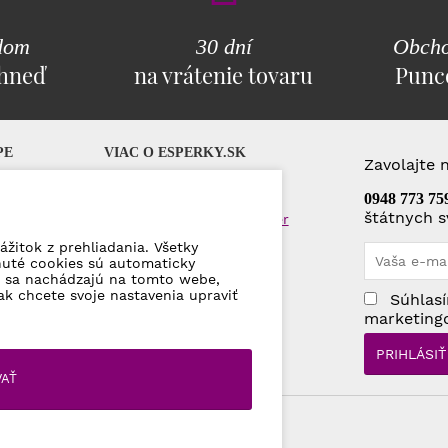
dom
30 dní
Obcho
ihneď
na vrátenie tovaru
Punc
PE
VIAC O ESPERKY.SK
Zavolajte 
AQ)
Darčekové poukážky
0948 773 75
štátnych s
Veľkoobchod a veľkoodber
Kontakty
ážitok z prehliadania. Všetky
nuté cookies sú automaticky
ré sa nachádzajú na tomto webe,
lamácie
ak chcete svoje nastavenia upraviť
Súhlasí
ajov
marketing
VAŤ