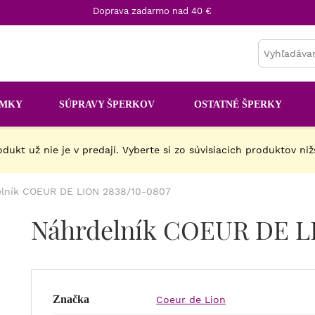
Doprava zadarmo nad 40 €
AMKY
SÚPRAVY ŠPERKOV
OSTATNÉ ŠPERKY
dukt už nie je v predaji. Vyberte si zo súvisiacich produktov niž
lník COEUR DE LION 2838/10-0807
Náhrdelník COEUR DE L
Značka
Coeur de Lion