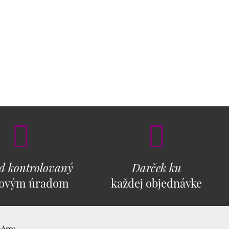
d kontrolovaný
Darček ku
ovým úradom
každej objednávke
nám: