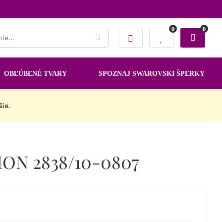
0
0
OBĽÚBENÉ TVARY
SPOZNAJ SWAROVSKI ŠPERKY
šie.
ION 2838/10-0807