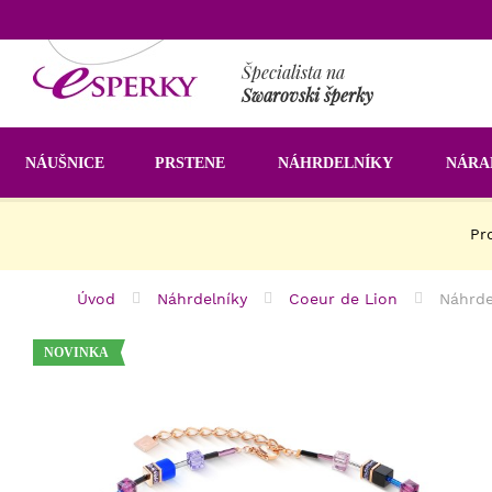
Špecialista na
Swarovski šperky
NÁUŠNICE
PRSTENE
NÁHRDELNÍKY
NÁR
Pro
Úvod
Náhrdelníky
Coeur de Lion
Náhrde
NOVINKA