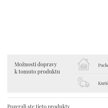
Možnosti dopravy
Packe
k tomuto produktu
Kuri
Pozerali ste tieto produkty