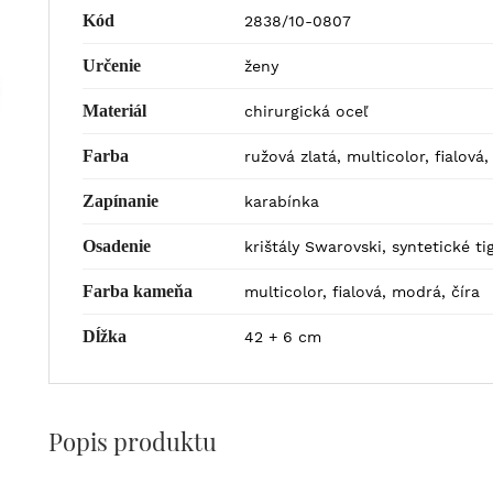
Kód
2838/10-0807
Určenie
ženy
Materiál
chirurgická oceľ
Farba
ružová zlatá, multicolor, fialová
Zapínanie
karabínka
Osadenie
krištály Swarovski, syntetické t
Farba kameňa
multicolor, fialová, modrá, číra
Dĺžka
42 + 6 cm
Popis produktu