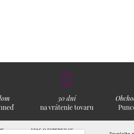
adom
30 dní
Obcho
ihneď
na vrátenie tovaru
Punc
PE
VIAC O ESPERKY.SK
Zavolajte 