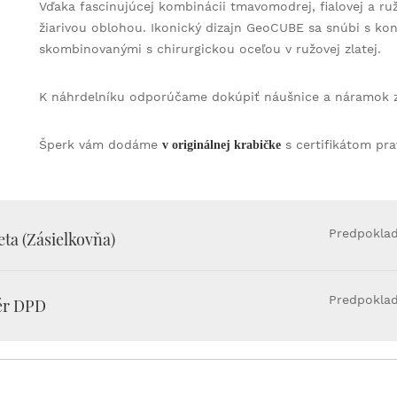
Vďaka fascinujúcej kombinácii tmavomodrej, fialovej a r
žiarivou oblohou. Ikonický dizajn GeoCUBE sa snúbi s kon
skombinovanými s chirurgickou oceľou v ružovej zlatej.
K náhrdelníku odporúčame dokúpiť náušnice a náramok z 
Šperk vám dodáme
s certifikátom pra
v originálnej krabičke
Predpoklad
ta (Zásielkovňa)
Predpoklad
ér DPD