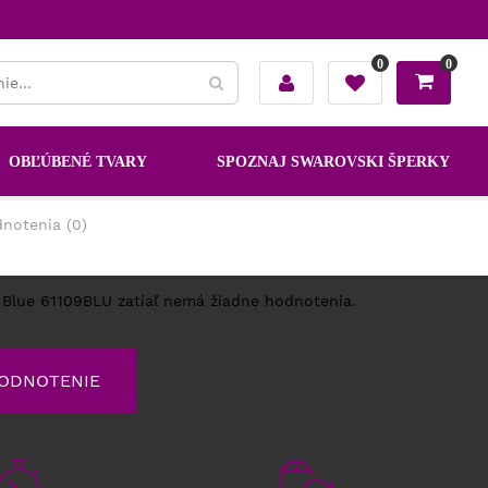
0
0
OBĽÚBENÉ TVARY
SPOZNAJ SWAROVSKI ŠPERKY
notenia (0)
e Blue 61109BLU zatiaľ nemá žiadne hodnotenia.
HODNOTENIE