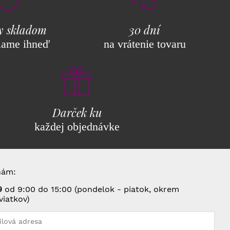
y skladom
30 dní
lame ihneď
na vrátenie tovaru
Darček ku
každej objednávke
nám:
od 9:00 do 15:00 (pondelok - piatok, okrem
9
viatkov)