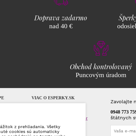
Doprava zadarmo
Šperk
nad 40 €
odosie
Obchod kontrolovaný
Puncovým úradom
PE
VIAC O ESPERKY.SK
Zavolajte 
AQ)
Darčekové poukážky
0948 773 75
štátnych s
Veľkoobchod a veľkoodber
Kontakty
ážitok z prehliadania. Všetky
nuté cookies sú automaticky