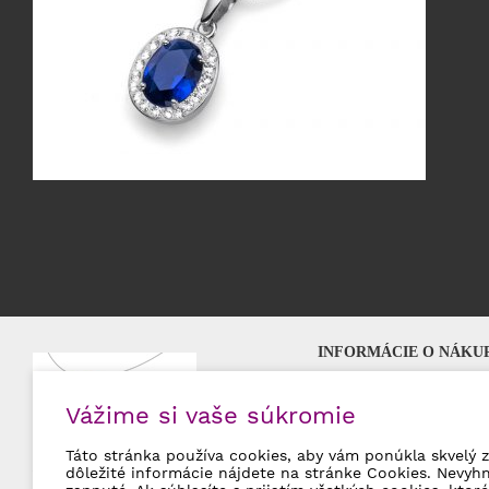
INFORMÁCIE O NÁKU
Najčastejšie otázky (F
Vážime si vaše súkromie
Možnosti platby
Poštovné a doprava
Táto stránka používa cookies, aby vám ponúkla skvelý z
Špecialista na
Swarovski šperky
Obchodné podmienky
dôležité informácie nájdete na stránke Cookies. Nevyh