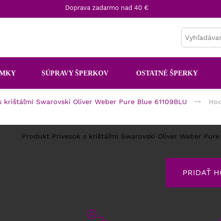
Doprava zadarmo nad 40 €
AMKY
SÚPRAVY ŠPERKOV
OSTATNÉ ŠPERKY
s krištáľmi Swarovski Oliver Weber Pure Blue 61109BLU
Hod
Produkt Prívesok s krištáľmi Swarovski Oliver Weber Pur
PRIDAŤ 